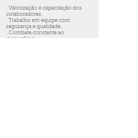
. Valorização e capacitação dos
colaboradores;
. Trabalho em equipe com
segurança e qualidade;
. Combate constante ao
desperdício;
. Rentabilidade que garanta a
solidez de nosso negócio.
Receba seu orçamento!
Ligue Já:
81-3469 8025
WhatsApp
81-992071568